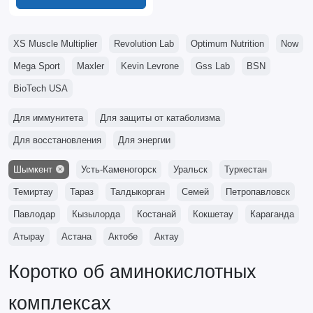
XS Muscle Multiplier
Revolution Lab
Optimum Nutrition
Now
Mega Sport
Maxler
Kevin Levrone
Gss Lab
BSN
BioTech USA
Для иммунитета
Для защиты от катаболизма
Для восстановления
Для энергии
Шымкент
Усть-Каменогорск
Уральск
Туркестан
Темиртау
Тараз
Талдыкорган
Семей
Петропавловск
Павлодар
Кызылорда
Костанай
Кокшетау
Караганда
Атырау
Астана
Актобе
Актау
Коротко об аминокислотных
комплексах