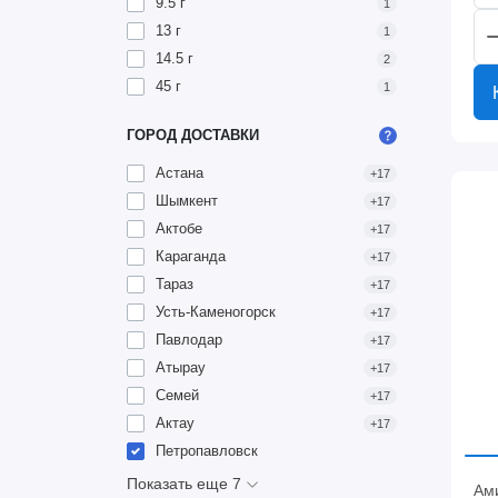
9.5 г
1
13 г
1
14.5 г
2
45 г
1
ГОРОД ДОСТАВКИ
Астана
+17
Шымкент
+17
Актобе
+17
Караганда
+17
Тараз
+17
Усть-Каменогорск
+17
Павлодар
+17
Атырау
+17
Семей
+17
Актау
+17
Петропавловск
Показать еще 7
Ам