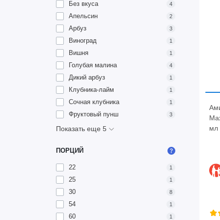
Без вкуса
4
Апельсин
2
Арбуз
3
Виноград
1
Вишня
1
Голубая малина
4
Дикий арбуз
1
Клубника-лайм
1
Сочная клубника
1
Ам
Фруктовый пунш
3
Max
мл
Показать еще 5
ПОРЦИЙ
22
1
25
1
30
8
54
1
60
1