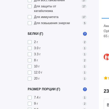
Для восстановления
17
Для защиты от
17
катаболизма
Для иммунитета
17
Для повышения энергии
5
Ам
Opt
БЕЛКИ (Г)
65 
2 г
2
3.0 г
1
3.3 г
1
8 г
2
10 г
1
12.0 г
1
20 г
1
РАЗМЕР ПОРЦИИ (Г)
23
7.4 г
1
9 г
2
В