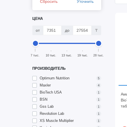
Сбросить
Уточнить
ЦЕНА
от
до
₸
7 тыс.
10 тыс.
13 тыс.
19 тыс.
28 тыс.
ПРОИЗВОДИТЕЛЬ
Optimum Nutrition
5
Maxler
4
BioTech USA
1
Ам
BSN
1
Bi
таб
Gss Lab
1
Revolution Lab
1
XS Muscle Multiplier
1