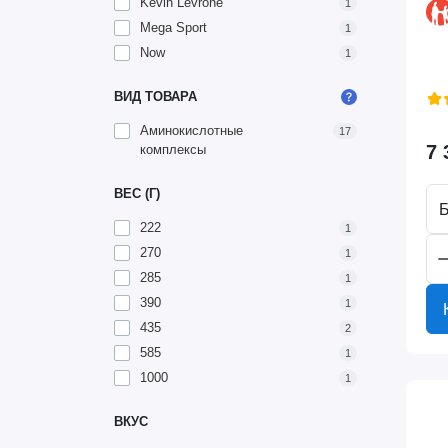
Kevin Levrone
1
Mega Sport
1
Now
1
ВИД ТОВАРА
Аминокислотные
17
7 
комплексы
ВЕС (Г)
Б
222
1
270
1
285
1
390
1
435
2
585
1
1000
1
ВКУС