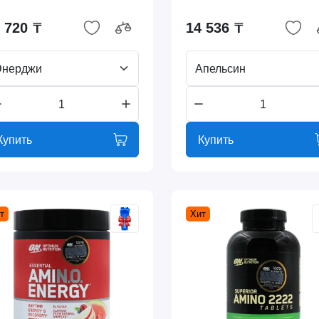
 720 ₸
14 536 ₸
Энерджи
Апельсин
Купить
Купить
т
Хит