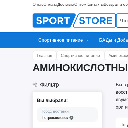
О нас
Оплата
Доставка
Оптом
Контакты
Возврат и о
Спортивное питание
БАДы и Доба
Главная
Спортивное питание
Аминокис
АМИНОКИСЛОТНЫ
Фильтр
Вы в 
восст
двумя
Вы выбрали:
ориги
Город доставки:
Петропавловск