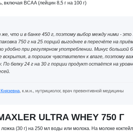
включая BCAA (лейцин 8,5 г на 100 г)
же, что и в банке 450 г, поэтому выбор между ними - это
паковка 750 г на 25 порций выгоднее в пересчёте на приё
то удобно при регулярном употреблении. Минус большой б
е вскрытия, а порошок чувствителен к влаге, поэтому ва
 По белку 24 г на 30 г порции продукт остаётся на уров
сей.
 Князевна
, к.м.н., нутрициолог, врач превентивной медицины
MAXLER ULTRA WHEY 750 Г
 ложка (30 г) на 250 мл воды или молока. На молоке кокте