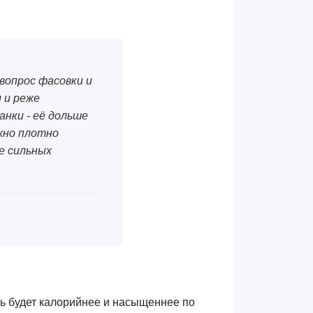
 вопрос фасовки и
м и реже
анки - её дольше
жно плотно
не сильных
йль будет калорийнее и насыщеннее по