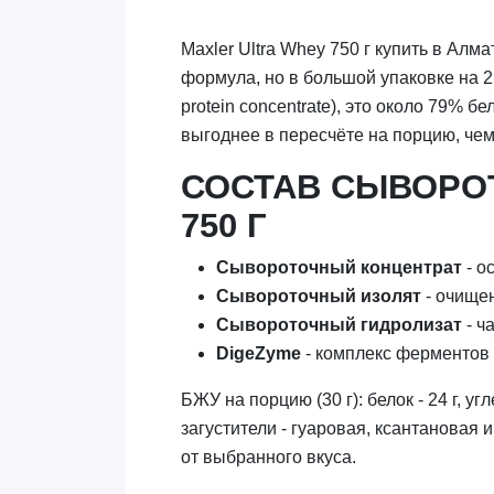
Maxler Ultra Whey 750 г купить в Алм
формула, но в большой упаковке на 25
protein concentrate), это около 79% б
выгоднее в пересчёте на порцию, чем 
СОСТАВ СЫВОРО
750 Г
Сывороточный концентрат
- о
Сывороточный изолят
- очище
Сывороточный гидролизат
- ч
DigeZyme
- комплекс ферментов (
БЖУ на порцию (30 г): белок - 24 г, уг
загустители - гуаровая, ксантановая
от выбранного вкуса.