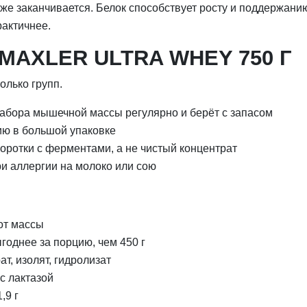
еже заканчивается. Белок способствует росту и поддержан
актичнее.
MAXLER ULTRA WHEY 750 Г
олько групп.
набора мышечной массы регулярно и берёт с запасом
ию в большой упаковке
воротки с ферментами, а не чистый концентрат
ри аллергии на молоко или сою
 от массы
годнее за порцию, чем 450 г
т, изолят, гидролизат
с лактазой
,9 г