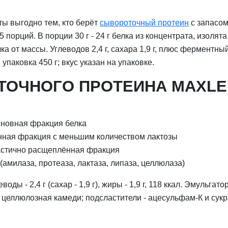
аты выгодно тем, кто берёт
сывороточный протеин
с запасом
 порций. В порции 30 г - 24 г белка из концентрата, изолят
елка от массы. Углеводов 2,4 г, сахара 1,9 г, плюс ферментн
упаковка 450 г; вкус указан на упаковке.
ТОЧНОГО ПРОТЕИНА MAXLE
сновная фракция белка
нная фракция с меньшим количеством лактозы
астично расщеплённая фракция
амилаза, протеаза, лактаза, липаза, целлюлаза)
леводы - 2,4 г (сахар - 1,9 г), жиры - 1,9 г, 118 ккал. Эмульг
 и целлюлозная камеди; подсластители - ацесульфам-К и су