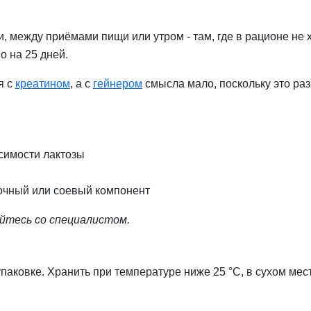
 между приёмами пищи или утром - там, где в рационе не 
о на 25 дней.
я с
креатином
, а с
гейнером
смысла мало, поскольку это ра
симости лактозы
очный или соевый компонент
йтесь со специалистом.
упаковке. Хранить при температуре ниже 25 °C, в сухом мес