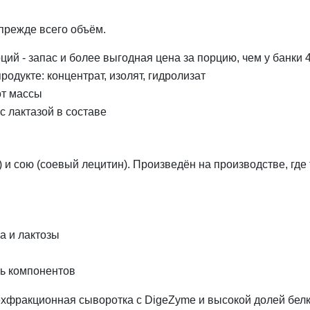
 прежде всего объём.
ций - запас и более выгодная цена за порцию, чем у банки 4
одукте: концентрат, изолят, гидролизат
от массы
 лактазой в составе
 и сою (соевый лецитин). Произведён на производстве, где
а и лактозы
ь компонентов
ёхфракционная сыворотка с DigeZyme и высокой долей белка