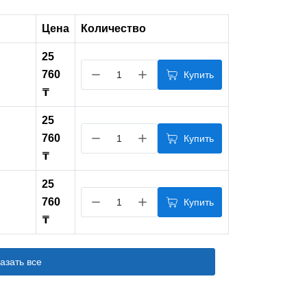
Цена
Количество
25
760
Купить
₸
25
760
Купить
₸
25
760
Купить
₸
азать все