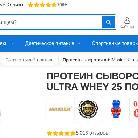
бмен
Отзывы
700+
Кабинет
вки
Диетическое питание
Спортивные товар
Сывороточный протеин
Протеин сывороточный Maxler Ultra 
ПРОТЕИН СЫВОР
ULTRA WHEY 25 ПО
5.0
13
отзывов