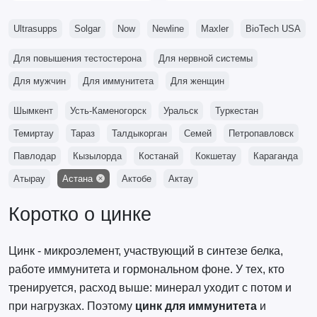
Ultrasupps
Solgar
Now
Newline
Maxler
BioTech USA
Для повышения тестостерона
Для нервной системы
Для мужчин
Для иммунитета
Для женщин
Шымкент
Усть-Каменогорск
Уральск
Туркестан
Темиртау
Тараз
Талдыкорган
Семей
Петропавловск
Павлодар
Кызылорда
Костанай
Кокшетау
Караганда
Атырау
Астана
Актобе
Актау
Коротко о цинке
Цинк - микроэлемент, участвующий в синтезе белка,
работе иммунитета и гормональном фоне. У тех, кто
тренируется, расход выше: минерал уходит с потом и
при нагрузках. Поэтому
цинк для иммунитета
и