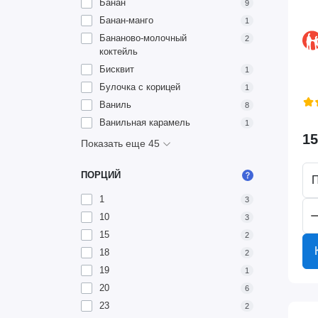
Банан
9
Банан-манго
1
Бананово-молочный
2
коктейль
Бисквит
1
Булочка с корицей
1
Ваниль
8
Ванильная карамель
1
15
Показать еще 45
ПОРЦИЙ
П
1
3
10
3
15
2
18
2
19
1
20
6
23
2