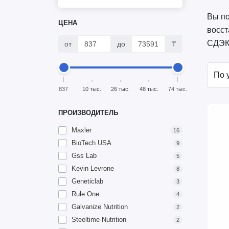
Вы по
ЦЕНА
восст
СДЭК.
от
до
₸
837
10 тыс.
26 тыс.
48 тыс.
74 тыс.
ПРОИЗВОДИТЕЛЬ
Maxler
16
BioTech USA
9
Gss Lab
5
Kevin Levrone
8
Geneticlab
3
Rule One
4
Galvanize Nutrition
2
Steeltime Nutrition
2