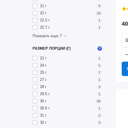
21 г
5
22 г
19
22.5 г
1
40
22.7 г
1
Показать еще 7
РАЗМЕР ПОРЦИИ (Г)
22 г
1
24 г
1
25 г
7
27 г
1
28 г
3
29.5 г
1
30 г
40
30.5 г
1
31 г
2
32 г
3