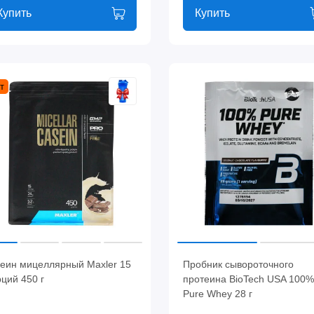
Купить
Купить
т
зеин мицеллярный Maxler 15
Пробник сывороточного
ций 450 г
протеина BioTech USA 100%
Pure Whey 28 г