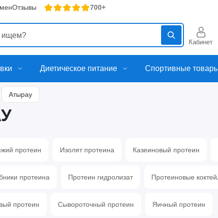
бмен
Отзывы
700+
Кабинет
вки
Диетическое питание
Спортивные товар
Атырау
АУ
яжий протеин
Изолят протеина
Казеиновый протеин
бники протеина
Протеин гидролизат
Протеиновые коктей
вый протеин
Сывороточный протеин
Яичный протеин