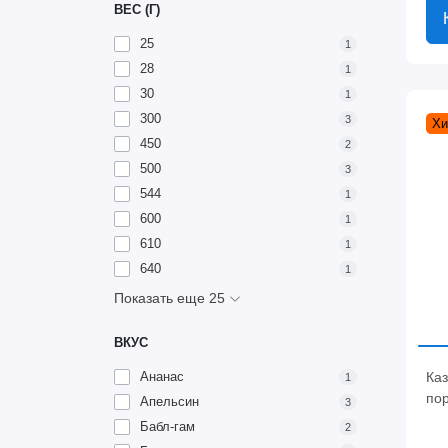
ВЕС (Г)
25
1
28
1
30
1
300
3
Хи
450
2
500
3
544
1
600
1
610
1
640
1
Показать еще 25
ВКУС
Ка
Ананас
1
пор
Апельсин
3
Бабл-гам
2