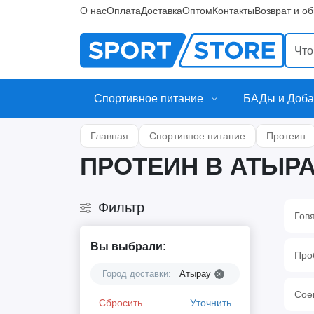
О нас
Оплата
Доставка
Оптом
Контакты
Возврат и о
Спортивное питание
БАДы и Доба
Главная
Спортивное питание
Протеин
ПРОТЕИН В АТЫР
Фильтр
Гов
Вы выбрали:
Про
Город доставки:
Атырау
Сое
Сбросить
Уточнить