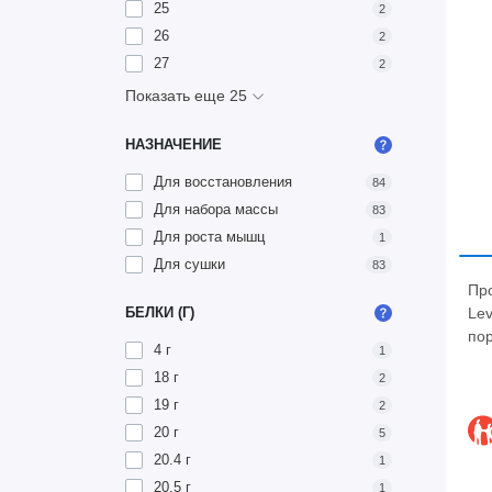
25
2
26
2
27
2
Показать еще 25
НАЗНАЧЕНИЕ
Для восстановления
84
Для набора массы
83
Для роста мышц
1
Для сушки
83
Пр
Lev
БЕЛКИ (Г)
пор
4 г
1
18 г
2
19 г
2
20 г
5
20.4 г
1
20.5 г
1