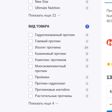
New Star
2
Ultimate Nutrition
2
Пр
Показать еще 21
Nut
907
ВИД ТОВАРА
Гидролизованный протеин
3
Говяжий протеин
1
Изолят протеина
14
Казеиновый протеин
5
Комплекс протеинов
3
Многокомпонентный
3
протеин
13
Пробники
2
Протеин гидролизат
1
Протеиновые коктейли
2
К
Растительные протеины
2
Показать еще 4