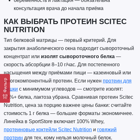
беременность и лактация — обязательна
консультация врача до начала приёма
КАК ВЫБРАТЬ ПРОТЕИН SCITEC
NUTRITION
Тип белковой матрицы — первый критерий. Для
закрытия анаболического окна подходит сывороточный
концентрат или
изолят сывороточного белка
—
скорость абсорбции 8–10 г/час. Для постепенного
насыщения между приёмами пищи — казеиновый или
Фильтр
многокомпонентный протеин. Если нужен
протеин для
сушки
с минимумом углеводов — смотрите изолят:
90%+ белка, лактоза убрана. Сравнивая протеин Scitec
Nutrition, цена за порцию важнее цены банки: считайте
стоимость 1 г белка — большие форматы экономичнее.
Линейка в SportStore включает 100% Whey,
протеиновые коктейли Scitec Nutrition
и
говяжий
протеин
для тех, кому нельзя молочный белок.