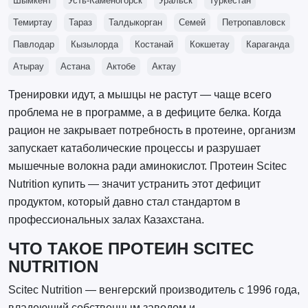
Шымкент
Усть-Каменогорск
Уральск
Туркестан
Темиртау
Тараз
Талдыкорган
Семей
Петропавловск
Павлодар
Кызылорда
Костанай
Кокшетау
Караганда
Атырау
Астана
Актобе
Актау
Тренировки идут, а мышцы не растут — чаще всего
проблема не в программе, а в дефиците белка. Когда
рацион не закрывает потребность в протеине, организм
запускает катаболические процессы и разрушает
мышечные волокна ради аминокислот. Протеин Scitec
Nutrition купить — значит устранить этот дефицит
продуктом, который давно стал стандартом в
профессиональных залах Казахстана.
ЧТО ТАКОЕ ПРОТЕИН SCITEC
NUTRITION
Scitec Nutrition — венгерский производитель с 1996 года,
владеющий собственным заводом и