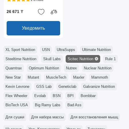
26 671 ₸
Уведомить
XL Sport Nutrition
USN
UltraSupps
Ultimate Nutrition
Steeltime Nutrition
Skull Labs
Scitec Nutrition
Rule 1
Quamtrax
Optimum Nutrition
Nutrex
Nuclear Nutrition
New Star
Mutant
MuscleTech
Maxler
Mammoth
Kevin Levrone
GSS Lab
Geneticlab
Galvanize Nutrition
Flex Wheeler
Evolab
BSN
BPI
Bombbar
BioTech USA
Big Ramy Labs
Bad Ass
Для сушки
Для набора массы
Для восстановления мышц