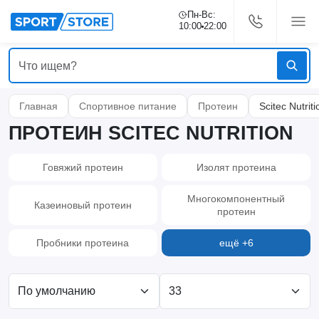
Пн-Вс:
10:00
22:00
Главная
Спортивное питание
Протеин
Scitec Nutriti
ПРОТЕИН SCITEC NUTRITION
Говяжий протеин
Изолят протеина
Многокомпонентный
Казеиновый протеин
протеин
Пробники протеина
ещё +6