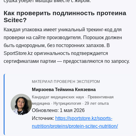
сушка уберёт мышцы вместе с жиром.
Как проверить подлинность протеина
Scitec?
Каждая упаковка имеет уникальный трекинг-код для
проверки на сайте производителя. Порошок должен
быть однородным, без посторонних запахов. В
SportStore.kz оригинальность подтверждается
сертификатами партии — предоставляются по запросу.
МАТЕРИАЛ ПРОВЕРЕН ЭКСПЕРТОМ
Мирзоева Теймина Князевна
Кандидат медицинских наук · Превентивная
медицина · Нутрициология · 29 лет опыта
Обновлено:
1 мая 2026
Источник:
https://sportstore.kz/sports-
nutrition/proteins/protein-scitec-nutrition/