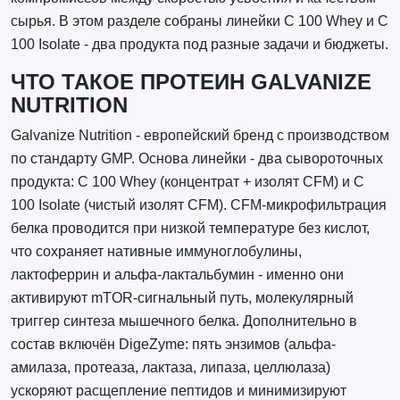
сырья. В этом разделе собраны линейки C 100 Whey и C
100 Isolate - два продукта под разные задачи и бюджеты.
ЧТО ТАКОЕ ПРОТЕИН GALVANIZE
NUTRITION
Galvanize Nutrition - европейский бренд с производством
по стандарту GMP. Основа линейки - два сывороточных
продукта: C 100 Whey (концентрат + изолят CFM) и C
100 Isolate (чистый изолят CFM). CFM-микрофильтрация
белка проводится при низкой температуре без кислот,
что сохраняет нативные иммуноглобулины,
лактоферрин и альфа-лактальбумин - именно они
активируют mTOR-сигнальный путь, молекулярный
триггер синтеза мышечного белка. Дополнительно в
состав включён DigeZyme: пять энзимов (альфа-
амилаза, протеаза, лактаза, липаза, целлюлаза)
ускоряют расщепление пептидов и минимизируют