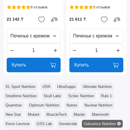
6 отзывов
5 отзывов
21 142 ₸
21 611 ₸
Печенье с кремом
Печенье с кремом
Купить
Купить
XL Sport Nutrition
USN
UltraSupps
Ultimate Nutrition
Steeltime Nutrition
Skull Labs
Scitec Nutrition
Rule 1
Quamtrax
Optimum Nutrition
Nutrex
Nuclear Nutrition
New Star
Mutant
MuscleTech
Maxler
Mammoth
Kevin Levrone
GSS Lab
Geneticlab
Galvanize Nutrition