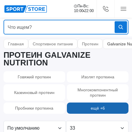
Пн-Вс:
10:00
22:00
Главная
Спортивное питание
Протеин
Galvanize Nut
ПРОТЕИН GALVANIZE
NUTRITION
Говяжий протеин
Изолят протеина
Многокомпонентный
Казеиновый протеин
протеин
Пробники протеина
ещё +6