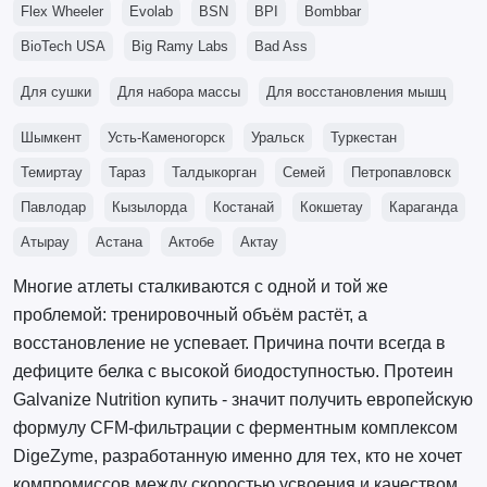
Flex Wheeler
Evolab
BSN
BPI
Bombbar
BioTech USA
Big Ramy Labs
Bad Ass
Для сушки
Для набора массы
Для восстановления мышц
Шымкент
Усть-Каменогорск
Уральск
Туркестан
Темиртау
Тараз
Талдыкорган
Семей
Петропавловск
Павлодар
Кызылорда
Костанай
Кокшетау
Караганда
Атырау
Астана
Актобе
Актау
Многие атлеты сталкиваются с одной и той же
проблемой: тренировочный объём растёт, а
восстановление не успевает. Причина почти всегда в
дефиците белка с высокой биодоступностью. Протеин
Galvanize Nutrition купить - значит получить европейскую
формулу CFM-фильтрации с ферментным комплексом
DigeZyme, разработанную именно для тех, кто не хочет
компромиссов между скоростью усвоения и качеством