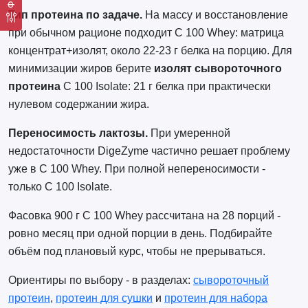
Тип протеина по задаче.
На массу и восстановление
при обычном рационе подходит C 100 Whey: матрица
концентрат+изолят, около 22-23 г белка на порцию. Для
минимизации жиров берите
изолят сывороточного
протеина
C 100 Isolate: 21 г белка при практически
нулевом содержании жира.
Переносимость лактозы.
При умеренной
недостаточности DigeZyme частично решает проблему
уже в C 100 Whey. При полной непереносимости -
только C 100 Isolate.
Фасовка 900 г C 100 Whey рассчитана на 28 порций -
ровно месяц при одной порции в день. Подбирайте
объём под плановый курс, чтобы не прерываться.
Ориентиры по выбору - в разделах:
сывороточный
протеин
,
протеин для сушки
и
протеин для набора