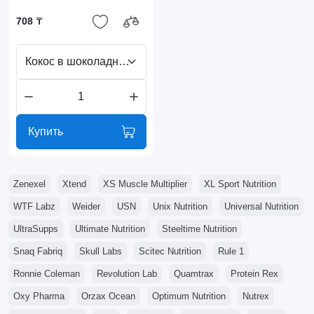
708 ₸
Кокос в шоколадной глазури
Купить
Zenexel
Xtend
XS Muscle Multiplier
XL Sport Nutrition
WTF Labz
Weider
USN
Unix Nutrition
Universal Nutrition
UltraSupps
Ultimate Nutrition
Steeltime Nutrition
Snaq Fabriq
Skull Labs
Scitec Nutrition
Rule 1
Ronnie Coleman
Revolution Lab
Quamtrax
Protein Rex
Oxy Pharma
Orzax Ocean
Optimum Nutrition
Nutrex