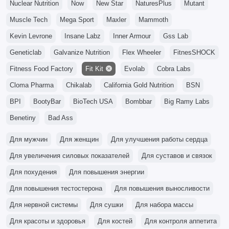
Nuclear Nutrition
Now
New Star
NaturesPlus
Mutant
Muscle Tech
Mega Sport
Maxler
Mammoth
Kevin Levrone
Insane Labz
Inner Armour
Gss Lab
Geneticlab
Galvanize Nutrition
Flex Wheeler
FitnesSHOCK
Fitness Food Factory
Fit Kit
Evolab
Cobra Labs
Cloma Pharma
Chikalab
California Gold Nutrition
BSN
BPI
BootyBar
BioTech USA
Bombbar
Big Ramy Labs
Benetiny
Bad Ass
Для мужчин
Для женщин
Для улучшения работы сердца
Для увеличения силовых показателей
Для суставов и связок
Для похудения
Для повышения энергии
Для повышения тестостерона
Для повышения выносливости
Для нервной системы
Для сушки
Для набора массы
Для красоты и здоровья
Для костей
Для контроля аппетита