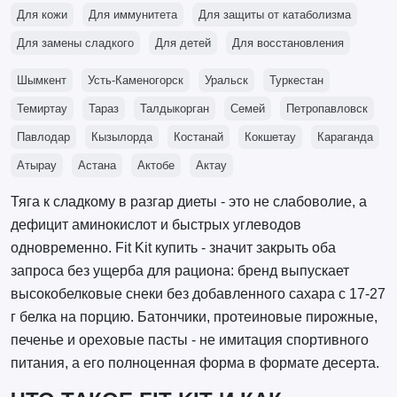
Для кожи
Для иммунитета
Для защиты от катаболизма
Для замены сладкого
Для детей
Для восстановления
Шымкент
Усть-Каменогорск
Уральск
Туркестан
Темиртау
Тараз
Талдыкорган
Семей
Петропавловск
Павлодар
Кызылорда
Костанай
Кокшетау
Караганда
Атырау
Астана
Актобе
Актау
Тяга к сладкому в разгар диеты - это не слабоволие, а
дефицит аминокислот и быстрых углеводов
одновременно. Fit Kit купить - значит закрыть оба
запроса без ущерба для рациона: бренд выпускает
высокобелковые снеки без добавленного сахара с 17-27
г белка на порцию. Батончики, протеиновые пирожные,
печенье и ореховые пасты - не имитация спортивного
питания, а его полноценная форма в формате десерта.