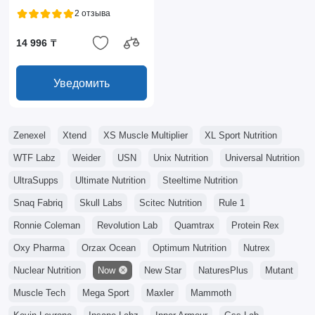
2 отзыва
14 996 ₸
Уведомить
Zenexel
Xtend
XS Muscle Multiplier
XL Sport Nutrition
WTF Labz
Weider
USN
Unix Nutrition
Universal Nutrition
UltraSupps
Ultimate Nutrition
Steeltime Nutrition
Snaq Fabriq
Skull Labs
Scitec Nutrition
Rule 1
Ronnie Coleman
Revolution Lab
Quamtrax
Protein Rex
Oxy Pharma
Orzax Ocean
Optimum Nutrition
Nutrex
Nuclear Nutrition
Now
New Star
NaturesPlus
Mutant
Muscle Tech
Mega Sport
Maxler
Mammoth