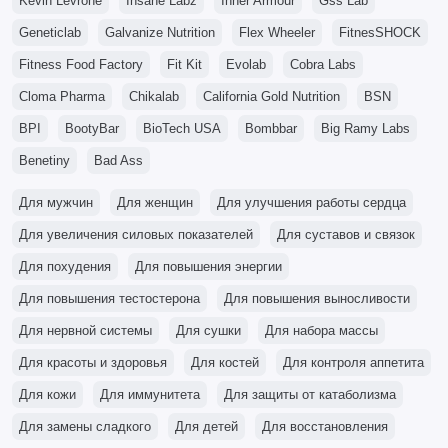
Kevin Levrone
Insane Labz
Inner Armour
Gss Lab
Geneticlab
Galvanize Nutrition
Flex Wheeler
FitnesSHOCK
Fitness Food Factory
Fit Kit
Evolab
Cobra Labs
Cloma Pharma
Chikalab
California Gold Nutrition
BSN
BPI
BootyBar
BioTech USA
Bombbar
Big Ramy Labs
Benetiny
Bad Ass
Для мужчин
Для женщин
Для улучшения работы сердца
Для увеличения силовых показателей
Для суставов и связок
Для похудения
Для повышения энергии
Для повышения тестостерона
Для повышения выносливости
Для нервной системы
Для сушки
Для набора массы
Для красоты и здоровья
Для костей
Для контроля аппетита
Для кожи
Для иммунитета
Для защиты от катаболизма
Для замены сладкого
Для детей
Для восстановления