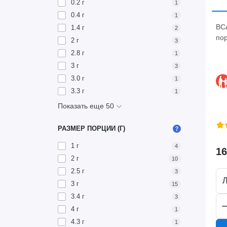
0.2 г
1
0.4 г
1
BCA
1.4 г
2
пор
2 г
3
2.8 г
1
3 г
3
3.0 г
1
3.3 г
1
Показать еще 50
РАЗМЕР ПОРЦИИ (Г)
1 г
4
16
2 г
10
2.5 г
3
3 г
15
3.4 г
3
4 г
1
4.3 г
1