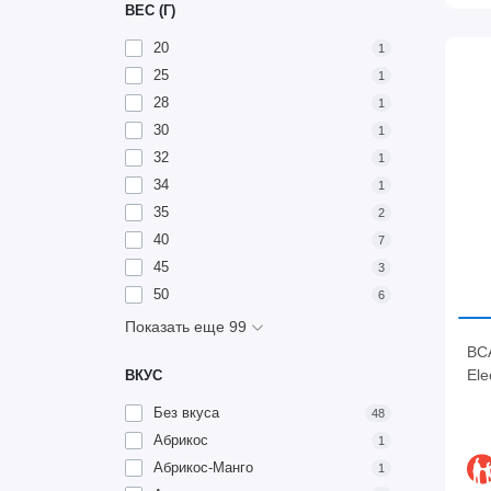
ВЕС (Г)
20
1
25
1
28
1
30
1
32
1
34
1
35
2
40
7
45
3
50
6
Показать еще 99
BCA
Ele
ВКУС
Без вкуса
48
Абрикос
1
Абрикос-Манго
1