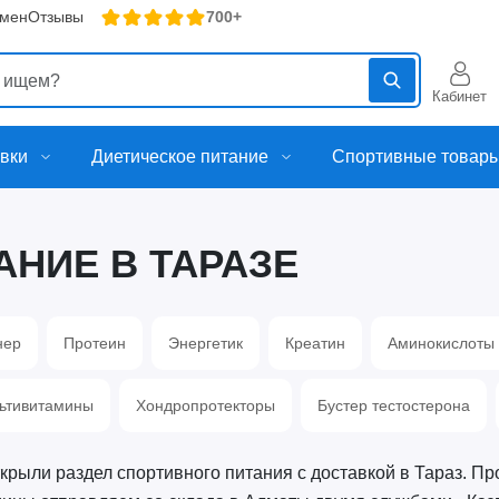
бмен
Отзывы
700+
Кабинет
вки
Диетическое питание
Спортивные товар
АНИЕ В ТАРАЗЕ
нер
Протеин
Энергетик
Креатин
Аминокислоты
ьтивитамины
Хондропротекторы
Бустер тестостерона
крыли раздел спортивного питания с доставкой в Тараз. Пр