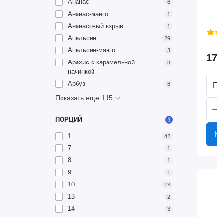
Ананас
6
Ананас-манго
1
Ананасовый взрыв
1
Апельсин
29
Апельсин-манго
3
17
Арахис с карамельной
3
начинкой
Арбуз
8
Г
Показать еще 115
ПОРЦИЙ
1
42
7
1
8
1
9
1
10
13
13
2
14
3