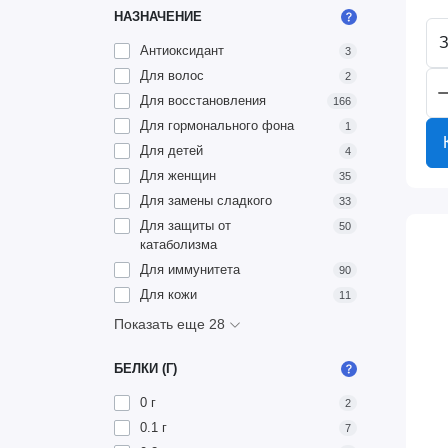
НАЗНАЧЕНИЕ
З
Антиоксидант
3
Для волос
2
Для восстановления
166
Для гормонального фона
1
Для детей
4
Для женщин
35
Для замены сладкого
33
Для защиты от
50
катаболизма
Для иммунитета
90
Для кожи
11
Показать еще 28
БЕЛКИ (Г)
0 г
2
0.1 г
7