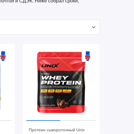
почтой и СДЭК. Ниже собрал сроки,
Протеин сывороточный Unix