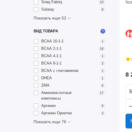
Nut
Snaq Fabriq
10
Solaray
8
Показать еще 52
ВИД ТОВАРА
BCAA 10-1-1
1
BCAA 2-1-1
18
BCAA 4-1-1
1
BCAA 8-1-1
3
BCAA с глютамином
1
8 
DHEA
1
ZMA
6
Аминокислотные
17
комплексы
Аргинин
9
Аргинин Орнитин
3
Показать еще 76