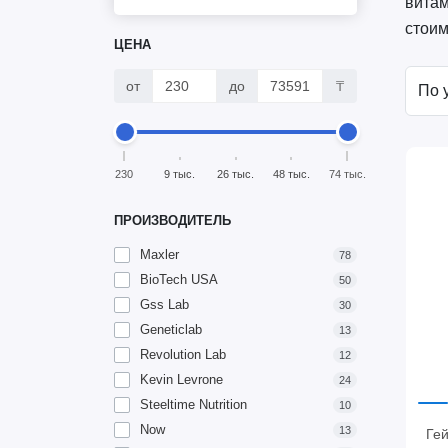
витам
стоим
ЦЕНА
от
до
₸
230
9 тыс.
26 тыс.
48 тыс.
74 тыс.
ПРОИЗВОДИТЕЛЬ
Maxler
78
BioTech USA
50
Gss Lab
30
Geneticlab
13
Revolution Lab
12
Kevin Levrone
24
Steeltime Nutrition
10
Now
13
Ге