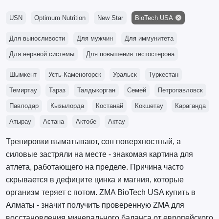
USN
Optimum Nutrition
New Star
BioTech USA
Для выносливости
Для мужчин
Для иммунитета
Для нервной системы
Для повышения тестостерона
Шымкент
Усть-Каменогорск
Уральск
Туркестан
Темиртау
Тараз
Талдыкорган
Семей
Петропавловск
Павлодар
Кызылорда
Костанай
Кокшетау
Караганда
Атырау
Астана
Актобе
Актау
Тренировки выматывают, сон поверхностный, а
силовые застряли на месте - знакомая картина для
атлета, работающего на пределе. Причина часто
скрывается в дефиците цинка и магния, которые
организм теряет с потом. ZMA BioTech USA купить в
Алматы - значит получить проверенную ZMA для
восстановления минерального баланса от европейского