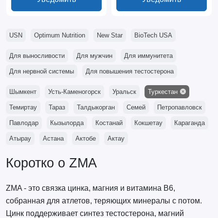
USN
Optimum Nutrition
New Star
BioTech USA
Для выносливости
Для мужчин
Для иммунитета
Для нервной системы
Для повышения тестостерона
Шымкент
Усть-Каменогорск
Уральск
Туркестан
Темиртау
Тараз
Талдыкорган
Семей
Петропавловск
Павлодар
Кызылорда
Костанай
Кокшетау
Караганда
Атырау
Астана
Актобе
Актау
Коротко о ZMA
ZMA - это связка цинка, магния и витамина B6,
собранная для атлетов, теряющих минералы с потом.
Цинк поддерживает синтез тестостерона, магний