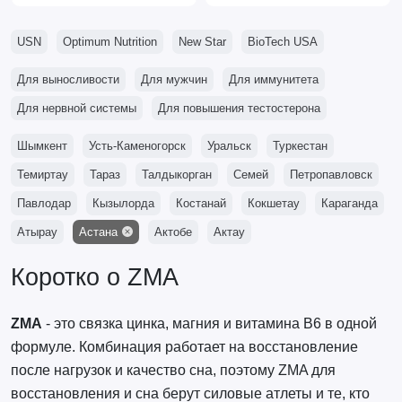
USN
Optimum Nutrition
New Star
BioTech USA
Для выносливости
Для мужчин
Для иммунитета
Для нервной системы
Для повышения тестостерона
Шымкент
Усть-Каменогорск
Уральск
Туркестан
Темиртау
Тараз
Талдыкорган
Семей
Петропавловск
Павлодар
Кызылорда
Костанай
Кокшетау
Караганда
Атырау
Астана
Актобе
Актау
Коротко о ZMA
ZMA
- это связка цинка, магния и витамина B6 в одной
формуле. Комбинация работает на восстановление
после нагрузок и качество сна, поэтому ZMA для
восстановления и сна берут силовые атлеты и те, кто