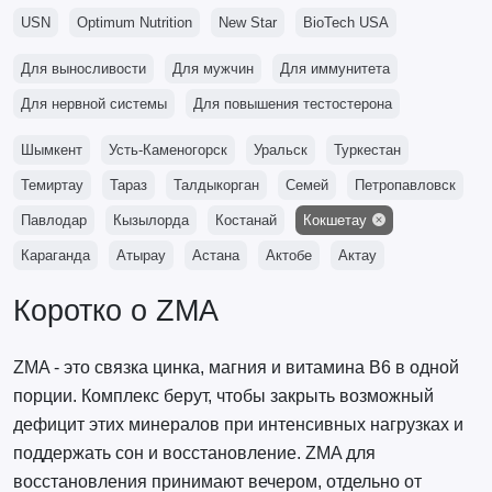
USN
Optimum Nutrition
New Star
BioTech USA
Для выносливости
Для мужчин
Для иммунитета
Для нервной системы
Для повышения тестостерона
Шымкент
Усть-Каменогорск
Уральск
Туркестан
Темиртау
Тараз
Талдыкорган
Семей
Петропавловск
Павлодар
Кызылорда
Костанай
Кокшетау
Караганда
Атырау
Астана
Актобе
Актау
Коротко о ZMA
ZMA - это связка цинка, магния и витамина B6 в одной
порции. Комплекс берут, чтобы закрыть возможный
дефицит этих минералов при интенсивных нагрузках и
поддержать сон и восстановление. ZMA для
восстановления принимают вечером, отдельно от