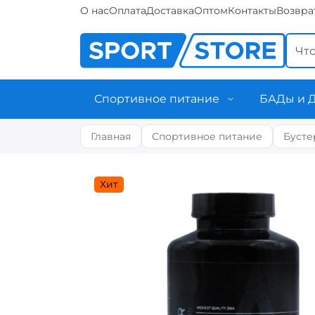
О нас
Оплата
Доставка
Оптом
Контакты
Возвра
Спортивное питание
БАДы и 
Главная
Спортивное питание
Бусте
Хит