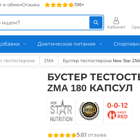
т и обмен
Отзывы
700+
Кабинет
Сра
Добавки
Диетическое питание
Спортивн
р тестостерона
ZMA
Бустер тестостерона New Star ZM
БУСТЕР ТЕСТОСТ
ZMA 180 КАПСУЛ
5.0
3
отзыва