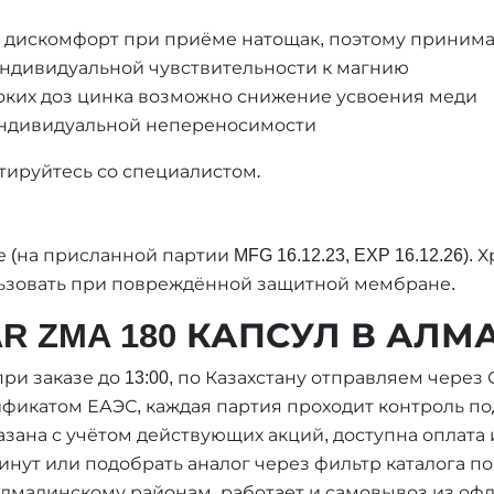
и дискомфорт при приёме натощак, поэтому принима
ндивидуальной чувствительности к магнию
ких доз цинка возможно снижение усвоения меди
индивидуальной непереносимости
ируйтесь со специалистом.
 (на присланной партии MFG 16.12.23, EXP 16.12.26).
ользовать при повреждённой защитной мембране.
R ZMA 180 КАПСУЛ В АЛМ
ри заказе до 13:00, по Казахстану отправляем через 
ификатом ЕАЭС, каждая партия проходит контроль по
азана с учётом действующих акций, доступна оплата и
нут или подобрать аналог через фильтр каталога по
малинскому районам, работает и самовывоз из офлай