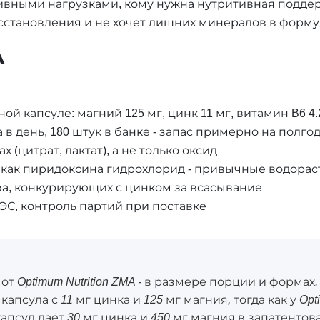
вными нагрузками, кому нужна нутритивная подде
осстановления и не хочет лишних минералов в форм
А
ой капсуле: магний 125 мг, цинк 11 мг, витамин B6 4.
в день, 180 штук в банке - запас примерно на полго
(цитрат, лактат), а не только оксид
6 как пиридоксина гидрохлорид - привычные водор
за, конкурирующих с цинком за всасывание
С, контроль партий при поставке
от Optimum Nutrition ZMA - в размере порции и формах. 
апсула с 11 мг цинка и 125 мг магния, тогда как у Opti
капсул даёт 30 мг цинка и 450 мг магния в запатенто