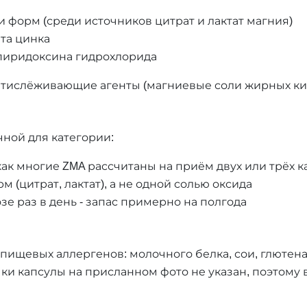
ии форм (среди источников цитрат и лактат магния)
ата цинка
е пиридоксина гидрохлорида
тислёживающие агенты (магниевые соли жирных кис
чной для категории:
 как многие ZMA рассчитаны на приём двух или трёх к
(цитрат, лактат), а не одной солью оксида
озе раз в день - запас примерно на полгода
пищевых аллергенов: молочного белка, сои, глютена
чки капсулы на присланном фото не указан, поэтому 