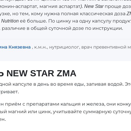
онин-аспартат, магния аспартат). New Star проще до
узке, но тем, кому нужна полная классическая доза Z
 Nutrition её больше. По цинку на одну капсулу прод
), различие в общей суточной дозе по инструкции.
ина Князевна
, к.м.н., нутрициолог, врач превентивной
 NEW STAR ZMA
одной капсуле в день во время еды, запивая водой.
тривает.
ин приём с препаратами кальция и железа, они конк
ный магний или цинк, учитывайте суммарную суточн
ен.