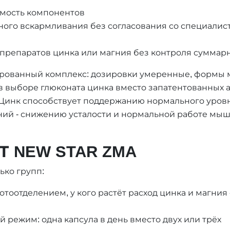
мость компонентов
ного вскармливания без согласования со специалис
препаратов цинка или магния без контроля суммар
сированный комплекс: дозировки умеренные, формы 
в выборе глюконата цинка вместо запатентованных а
 Цинк способствует поддержанию нормального уровн
ний - снижению усталости и нормальной работе мыш
 NEW STAR ZMA
ько групп:
оотделением, у кого растёт расход цинка и магния
й режим: одна капсула в день вместо двух или трёх