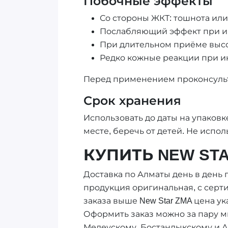
Побочные эффекты
Со стороны ЖКТ: тошнота ил
Послабляющий эффект при и
При длительном приёме высо
Редко кожные реакции при 
Перед применением проконсульт
Срок хранения
Использовать до даты на упаковке
месте, беречь от детей. Не исп
КУПИТЬ NEW STA
Доставка по Алматы день в день п
продукция оригинальная, с серт
заказа выше New Star ZMA цена ук
Оформить заказ можно за пару ми
Медеускому, Бостандыкскому и Ал