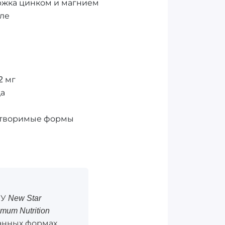
ржка цинком и магнием
уле
2 мг
да
астворимые формы
У New Star
mum Nutrition
ванных формах