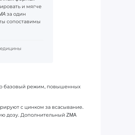
зировать и мягче
MA за один
укты сопоставимы
 медицины
 Это базовый режим, повышенных
урируют с цинком за всасывание.
ую дозу. Дополнительный ZMA