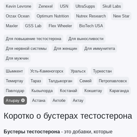
Kevin Levrone
Zenexel
USN
UltraSupps
Skull Labs
Orzax Ocean
Optimum Nutrition
Nutrex Research
New Star
Maxler
GSS Lab
Flex Wheeler
BioTech USA
Для повышение тестостерона
Для выносливости
Для нервной системы
Для женщин
Для иммунитета
Для мужчин
Шымкент
Усть-Каменогорск
Уральск
Туркестан
Темиртау
Тараз
Талдыкорган
Семей
Петропавловск
Павлодар
Кызылорда
Костанай
Кокшетау
Караганда
Атырау
Астана
Актобе
Актау
Коротко о бустерах тестостерона
Бустеры тестостерона
- это добавки, которые