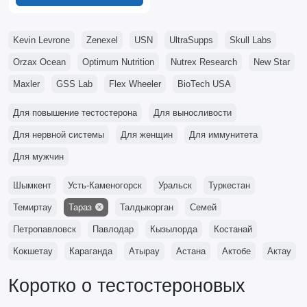
Kevin Levrone
Zenexel
USN
UltraSupps
Skull Labs
Orzax Ocean
Optimum Nutrition
Nutrex Research
New Star
Maxler
GSS Lab
Flex Wheeler
BioTech USA
Для повышение тестостерона
Для выносливости
Для нервной системы
Для женщин
Для иммунитета
Для мужчин
Шымкент
Усть-Каменогорск
Уральск
Туркестан
Темиртау
Тараз
Талдыкорган
Семей
Петропавловск
Павлодар
Кызылорда
Костанай
Кокшетау
Караганда
Атырау
Астана
Актобе
Актау
Коротко о тестостероновых