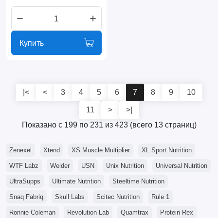
Купить
|<
<
3
4
5
6
7
8
9
10
11
>
>|
Показано с 199 по 231 из 423 (всего 13 страниц)
Zenexel
Xtend
XS Muscle Multiplier
XL Sport Nutrition
WTF Labz
Weider
USN
Unix Nutrition
Universal Nutrition
UltraSupps
Ultimate Nutrition
Steeltime Nutrition
Snaq Fabriq
Skull Labs
Scitec Nutrition
Rule 1
Ronnie Coleman
Revolution Lab
Quamtrax
Protein Rex