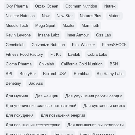
Oxy Pharma
Orzax Ocean
Optimum Nutrition
Nutrex
Nuclear Nutrition
Now
New Star
NaturesPlus
Mutant
Muscle Tech
Mega Sport
Maxler
Mammoth
Kevin Levrone
Insane Labz
Inner Armour
Gss Lab
Geneticlab
Galvanize Nutrition
Flex Wheeler
FitnesSHOCK
Fitness Food Factory
Fit Kit
Evolab
Cobra Labs
Cloma Pharma
Chikalab
California Gold Nutrition
BSN
BPI
BootyBar
BioTech USA
Bombbar
Big Ramy Labs
Benetiny
Bad Ass
Для мужчин
Для женщин
Для улучшения работы сердца
Для увеличения силовых показателей
Для суставов и связок
Для похудения
Для повышения энергии
Для повышения тестостерона
Для повышения выносливости
Для нервной системы
Для сушки
Для набора массы