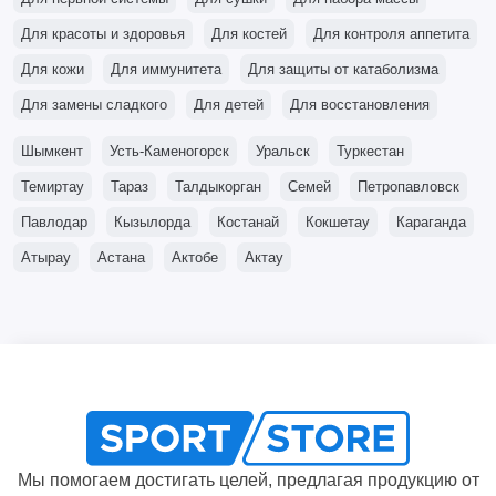
Для красоты и здоровья
Для костей
Для контроля аппетита
Для кожи
Для иммунитета
Для защиты от катаболизма
Для замены сладкого
Для детей
Для восстановления
Шымкент
Усть-Каменогорск
Уральск
Туркестан
Темиртау
Тараз
Талдыкорган
Семей
Петропавловск
Павлодар
Кызылорда
Костанай
Кокшетау
Караганда
Атырау
Астана
Актобе
Актау
Мы помогаем достигать целей, предлагая продукцию от