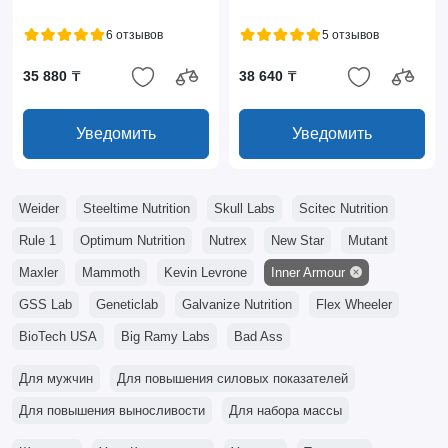
6 отзывов
5 отзывов
35 880 ₸
38 640 ₸
Уведомить
Уведомить
Weider
Steeltime Nutrition
Skull Labs
Scitec Nutrition
Rule 1
Optimum Nutrition
Nutrex
New Star
Mutant
Maxler
Mammoth
Kevin Levrone
Inner Armour
GSS Lab
Geneticlab
Galvanize Nutrition
Flex Wheeler
BioTech USA
Big Ramy Labs
Bad Ass
Для мужчин
Для повышения силовых показателей
Для повышения выносливости
Для набора массы