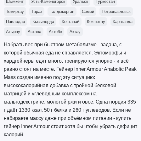
Шымкент
Усть-Каменогорск
Уральск
Туркестан
Темиртау
Тараз
Талдыкорган
Семей
Петропавловск
Павлодар
Кызылорда
Костанай
Кокшетау
Караганда
Атырау
Астана
Актобе
Актау
Набрать вес при быстром метаболизме - задача, с
которой обычная еда не справляется. Эктоморфы и
хардгейнеры едят много, тренируются упорно - и всё
равно стоят на месте. Гейнер Inner Armour Anabolic Peak
Mass создан именно под эту ситуацию:
высококалорийная добавка с тройной белковой
матрицей и углеводным комплексом на
мальтодекстрине, молотой ржи и овсе. Одна порция 335
г даёт 1330 ккал, 50 г белка и 260 г углеводов. Если не
набираете массу даже при объёмном питании - купить
гейнер Inner Armour стоит хотя бы чтобы убрать дефицит
калорий.