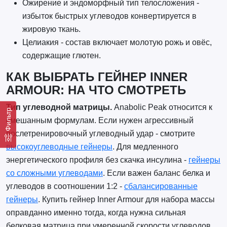
Ожирение и эндоморфный тип телосложения -
избыток быстрых углеводов конвертируется в
жировую ткань.
Целиакия - состав включает молотую рожь и овёс,
содержащие глютен.
КАК ВЫБРАТЬ ГЕЙНЕР INNER
ARMOUR: НА ЧТО СМОТРЕТЬ
Тип углеводной матрицы.
Anabolic Peak относится к
Фильтр
смешанным формулам. Если нужен агрессивный
послетренировочный углеводный удар - смотрите
высокоуглеводные гейнеры
. Для медленного
энергетического профиля без скачка инсулина -
гейнеры
со сложными углеводами
. Если важен баланс белка и
углеводов в соотношении 1:2 -
сбалансированные
гейнеры
. Купить гейнер Inner Armour для набора массы
оправданно именно тогда, когда нужна сильная
белковая матрица при умеренной скорости углеводов.