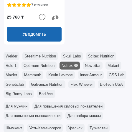
7 отзывов
25 760 ₸
Уведомить
Weider
Steeltime Nutrition
Skull Labs
Scitec Nutrition
Rule 1
Optimum Nutrition
Nutrex
New Star
Mutant
Maxler
Mammoth
Kevin Levrone
Inner Armour
GSS Lab
Geneticlab
Galvanize Nutrition
Flex Wheeler
BioTech USA
Big Ramy Labs
Bad Ass
Для мужчин
Для повышения силовых показателей
Для повышения выносливости
Для набора массы
Шымкент
Усть-Каменогорск
Уральск
Туркестан