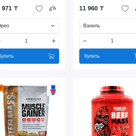
 971 ₸
11 960 ₸
Орео
Ваниль
Купить
Купить
т