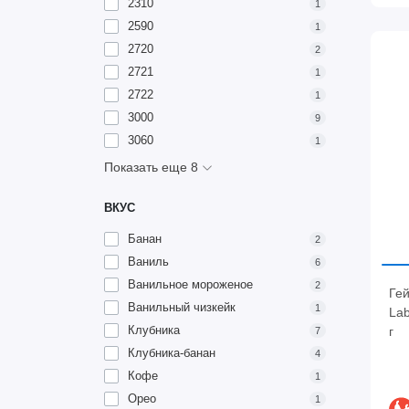
2310
1
2590
1
2720
2
2721
1
2722
1
3000
9
3060
1
Показать еще 8
ВКУС
Банан
2
Ваниль
6
Ванильное мороженое
2
Ге
Ванильный чизкейк
1
La
Клубника
г
7
Клубника-банан
4
Кофе
1
Орео
1