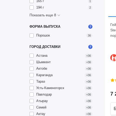
165 г
1
194 г
2
Показать еще 8
Ге
ФОРМА ВЫПУСКА
Ste
пор
Порошок
36
ГОРОД ДОСТАВКИ
Астана
+36
Шымкент
+36
Актобе
+36
Караганда
+36
Тараз
+36
Усть-Каменогорск
+36
7 
Павлодар
+36
Атырау
+36
Семей
+36
Актау
+36