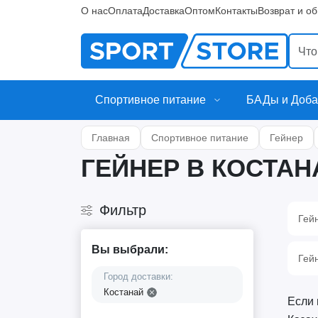
О нас
Оплата
Доставка
Оптом
Контакты
Возврат и о
Спортивное питание
БАДы и Доба
Главная
Спортивное питание
Гейнер
ГЕЙНЕР В КОСТАН
Фильтр
Гей
Вы выбрали:
Гей
Город доставки:
Костанай
Если