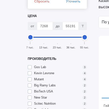
Казах
Сбросить
Уточнить
высок
ЦЕНА
от
до
₸
7 тыс.
13 тыс.
23 тыс.
36 тыс.
55 тыс.
ПРОИЗВОДИТЕЛЬ
Gss Lab
3
Kevin Levrone
4
Mutant
4
Big Ramy Labs
2
BioTech USA
2
New Star
2
Scitec Nutrition
2
Ге