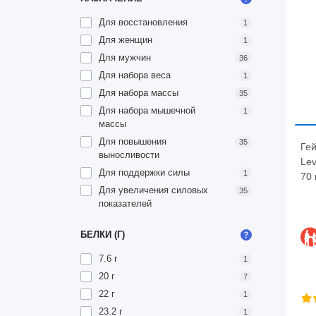
Для восстановления
1
Для женщин
1
Для мужчин
36
Для набора веса
1
Для набора массы
35
Для набора мышечной
1
массы
Для повышения
35
Гей
выносливости
Lev
Для поддержки силы
1
70 
Для увеличения силовых
35
показателей
БЕЛКИ (Г)
7.6 г
1
20 г
7
22 г
1
23.2 г
1