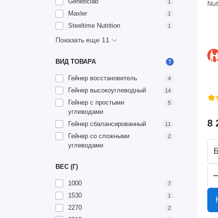
Geneticlab
1
Nut
Maxler
1
Steeltime Nutrition
1
Показать еще 11
ВИД ТОВАРА
Гейнер восстановитель
4
Гейнер высокоуглеводный
14
Гейнер с простыми
5
углеводами
8 
Гейнер сбалансированный
11
Гейнер со сложными
2
углеводами
ВЕС (Г)
1000
7
1530
1
2270
2