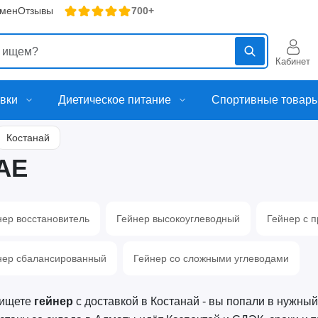
бмен
Отзывы
700+
Кабинет
вки
Диетическое питание
Спортивные товар
Костанай
АЕ
нер восстановитель
Гейнер высокоуглеводный
Гейнер с 
нер сбалансированный
Гейнер со сложными углеводами
 ищете
гейнер
с доставкой в Костанай - вы попали в нужный