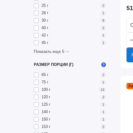
25 г
2
51
28 г
1
30 г
8
40 г
2
42 г
1
45 г
1
Показать еще 5
РАЗМЕР ПОРЦИИ (Г)
65 г
2
75 г
1
Хи
100 г
13
120 г
2
125 г
1
140 г
1
150 г
1
153 г
2