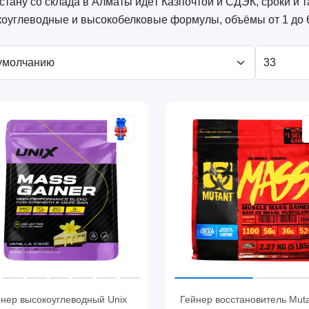
стану со склада в Алматы идёт Казпочтой и СДЭК, сроки и
оуглеводные и высокобелковые формулы, объёмы от 1 до 6,
йнер высокоуглеводный Unix
Гейнер восстановитель Mut