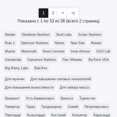
1
2
>
>|
Показано с 1 по 33 из 36 (всего 2 страниц)
Weider
Steeltime Nutrition
Skull Labs
Scitec Nutrition
Rule 1
Optimum Nutrition
Nutrex
New Star
Mutant
Maxler
Mammoth
Kevin Levrone
Inner Armour
GSS Lab
Geneticlab
Galvanize Nutrition
Flex Wheeler
BioTech USA
Big Ramy Labs
Bad Ass
Для мужчин
Для повышения силовых показателей
Для повышения выносливости
Для набора массы
Шымкент
Усть-Каменогорск
Уральск
Туркестан
Темиртау
Тараз
Талдыкорган
Семей
Петропавловск
Павлодар
Кызылорда
Костанай
Кокшетау
Караганда