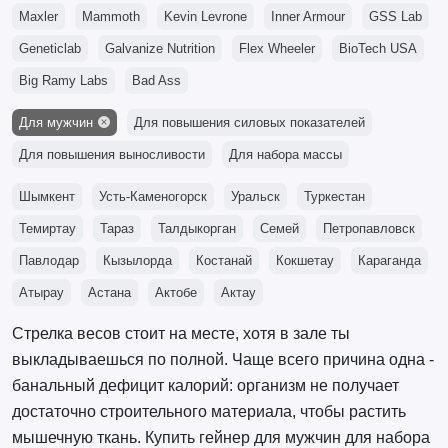
Maxler
Mammoth
Kevin Levrone
Inner Armour
GSS Lab
Geneticlab
Galvanize Nutrition
Flex Wheeler
BioTech USA
Big Ramy Labs
Bad Ass
Для мужчин
Для повышения силовых показателей
Для повышения выносливости
Для набора массы
Шымкент
Усть-Каменогорск
Уральск
Туркестан
Темиртау
Тараз
Талдыкорган
Семей
Петропавловск
Павлодар
Кызылорда
Костанай
Кокшетау
Караганда
Атырау
Астана
Актобе
Актау
Стрелка весов стоит на месте, хотя в зале ты
выкладываешься по полной. Чаще всего причина одна -
банальный дефицит калорий: организм не получает
достаточно строительного материала, чтобы растить
мышечную ткань. Купить гейнер для мужчин для набора