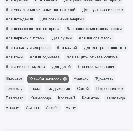
Для мужчин
Для женщин
Для улучшения работы сердца
Для увеличения силовых показателей
Для суставов и связок
Для похудения
Для повышения энергии
Для повышения тестостерона
Для повышения выносливости
Для нервной системы
Для сушки
Для набора массы
Для красоты и здоровья
Для костей
Для контроля аппетита
Для кожи
Для иммунитета
Для защиты от катаболизма
Для замены сладкого
Для детей
Для восстановления
Шымкент
Усть-Каменогорск
Уральск
Туркестан
Темиртау
Тараз
Талдыкорган
Семей
Петропавловск
Павлодар
Кызылорда
Костанай
Кокшетау
Караганда
Атырау
Астана
Актобе
Актау