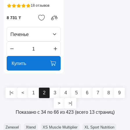
18 отзывов
8 731 ₸
Печенье
Купить
|<
<
1
2
3
4
5
6
7
8
9
>
>|
Показано с 34 по 66 из 423 (всего 13 страниц)
Zenexel
Xtend
XS Muscle Multiplier
XL Sport Nutrition