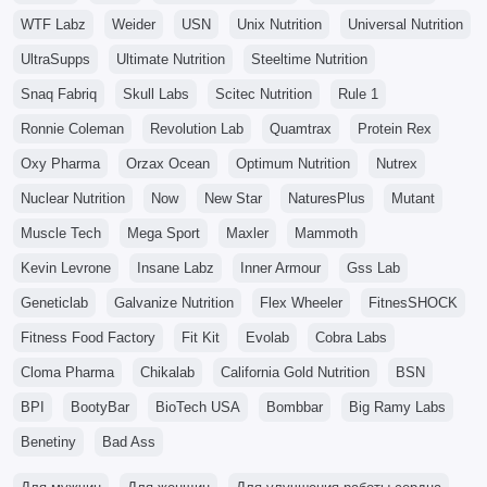
WTF Labz
Weider
USN
Unix Nutrition
Universal Nutrition
UltraSupps
Ultimate Nutrition
Steeltime Nutrition
Snaq Fabriq
Skull Labs
Scitec Nutrition
Rule 1
Ronnie Coleman
Revolution Lab
Quamtrax
Protein Rex
Oxy Pharma
Orzax Ocean
Optimum Nutrition
Nutrex
Nuclear Nutrition
Now
New Star
NaturesPlus
Mutant
Muscle Tech
Mega Sport
Maxler
Mammoth
Kevin Levrone
Insane Labz
Inner Armour
Gss Lab
Geneticlab
Galvanize Nutrition
Flex Wheeler
FitnesSHOCK
Fitness Food Factory
Fit Kit
Evolab
Cobra Labs
Cloma Pharma
Chikalab
California Gold Nutrition
BSN
BPI
BootyBar
BioTech USA
Bombbar
Big Ramy Labs
Benetiny
Bad Ass