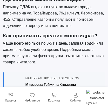
Посылку СДЭК выдают в пунктах выдачи города,
например на ул. Торайгырова, 79/1 или ул. Лермонтова,
45/2. Отправление Казпочты получают в почтовом
отделении по адресу или в почтомате.
Как принимать креатин моногидрат?
Чаще всего его пьют по 3-5 г в день, запивая водой или
соком, в любое удобное время. Подробные схемы
приёма и нужна ли фаза загрузки - смотрите в карточках
товара и каталоге.
МАТЕРИАЛ ПРОВЕРЕН ЭКСПЕРТОМ
Мирзоева Теймина Князевна
Кандидат медицинских наук · Превентивная
медицина · Нутрициология · 29 лет опыта
Каталог
Избранное
Корзина
Кабинет
Обновлено:
3 июня 2026
Русский
Источник:
https://sportstore.kz/sports-