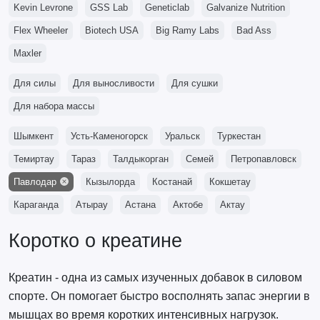
Kevin Levrone
GSS Lab
Geneticlab
Galvanize Nutrition
Flex Wheeler
Biotech USA
Big Ramy Labs
Bad Ass
Maxler
Для силы
Для выносливости
Для сушки
Для набора массы
Шымкент
Усть-Каменогорск
Уральск
Туркестан
Темиртау
Тараз
Талдыкорган
Семей
Петропавловск
Павлодар
Кызылорда
Костанай
Кокшетау
Караганда
Атырау
Астана
Актобе
Актау
Коротко о креатине
Креатин - одна из самых изученных добавок в силовом
спорте. Он помогает быстро восполнять запас энергии в
мышцах во время коротких интенсивных нагрузок.