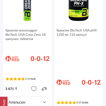
Креатин моногидрат
Креатин BioTech USA pHX
BioTech USA Crea Zero 18
1250 мг 210 капсул
шипучих таблеток
1 отзыв
3 671 ₸
Фильтр
Апельсин
3 отзыва